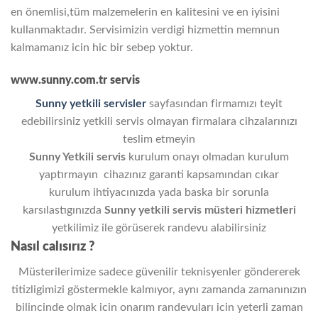
en önemlisi,tüm malzemelerin en kalitesini ve en iyisini
kullanmaktadır. Servisimizin verdigi hizmettin memnun
kalmamanız icin hic bir sebep yoktur.
www.sunny.com.tr servis
Sunny yetkili servisler
sayfasından firmamızı teyit
edebilirsiniz yetkili servis olmayan firmalara cihzalarınızı
teslim etmeyin
Sunny Yetkili servis
kurulum onayı olmadan kurulum
yaptırmayın cihazınız garanti kapsamından cıkar
kurulum ihtiyacınızda yada baska bir sorunla
karsılastıgınızda
Sunny
yetkili servis
müsteri hizmetleri
yetkilimiz ile görüserek randevu alabilirsiniz
Nasıl calısırız ?
Müsterilerimize sadece güvenilir teknisyenler göndererek
titizligimizi göstermekle kalmıyor, aynı zamanda zamanınızın
bilincinde olmak icin onarım randevuları icin yeterli zaman