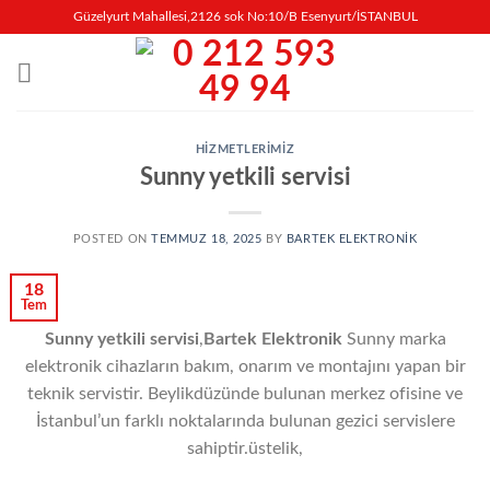
İçeriğe
Güzelyurt Mahallesi,2126 sok No:10/B Esenyurt/İSTANBUL
atla
HIZMETLERIMIZ
Sunny yetkili servisi
POSTED ON
TEMMUZ 18, 2025
BY
BARTEK ELEKTRONIK
18
Tem
Sunny yetkili servisi
,
Bartek Elektronik
Sunny marka
elektronik cihazların bakım, onarım ve montajını yapan bir
teknik servistir. Beylikdüzünde bulunan merkez ofisine ve
İstanbul’un farklı noktalarında bulunan gezici servislere
sahiptir.üstelik,