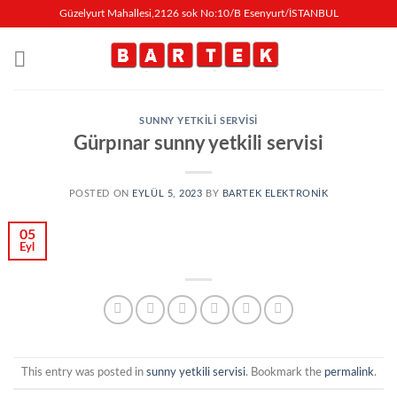
İçeriğe
Güzelyurt Mahallesi,2126 sok No:10/B Esenyurt/İSTANBUL
atla
SUNNY YETKILI SERVISI
Gürpınar sunny yetkili servisi
POSTED ON
EYLÜL 5, 2023
BY
BARTEK ELEKTRONIK
05
Eyl
This entry was posted in
sunny yetkili servisi
. Bookmark the
permalink
.